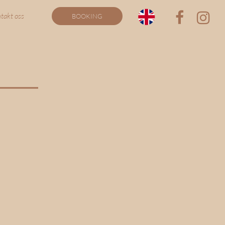
takt oss
BOOKING