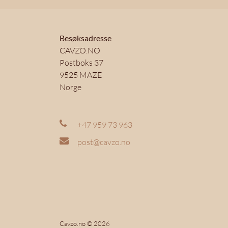
Besøksadresse
CAVZO.NO
Postboks 37
9525 MAZE
Norge
+47 959 73 963
post@cavzo.no
Cavzo.no © 2026