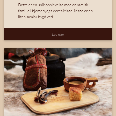
Dette er en unik opplevelse med en samisk
familie i hjemebydga deres Maze. Maze er en
liten samisk bygd ved…
Les mer