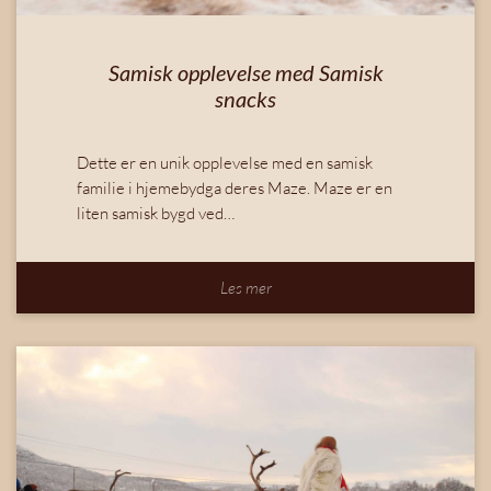
Samisk opplevelse med Samisk
snacks
Dette er en unik opplevelse med en samisk
familie i hjemebydga deres Maze. Maze er en
liten samisk bygd ved…
Les mer