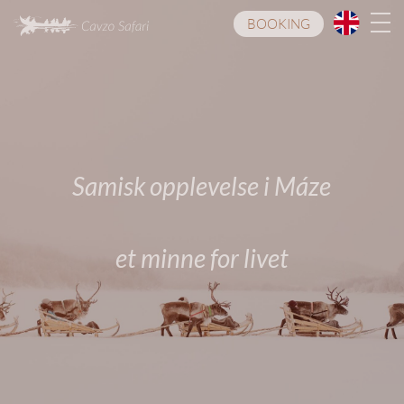
BOOKING
Samisk opplevelse i Máze
et minne for livet