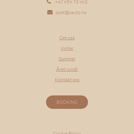
+47 959 73 963
post@cavzo.no
Om oss
Vinter
Sommer
Året rundt
Kontakt oss
BOOKING
Cookie Policy