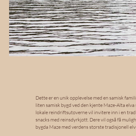
Dette er en unik opplevelse med en samisk fami
liten samisk bygd ved den kjente Maze-Alta elva s
lokale reindriftsutøverne vil invitere inn i en tra
snacks med reinsdyrkjøtt. Dere vil også få muligh
bygda Maze med verdens største tradisjonell el