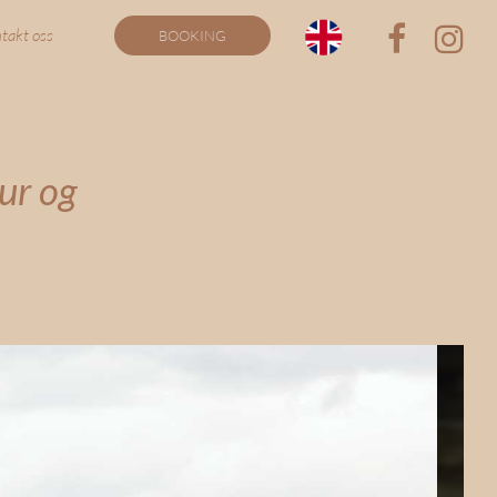
takt oss
BOOKING
ur og