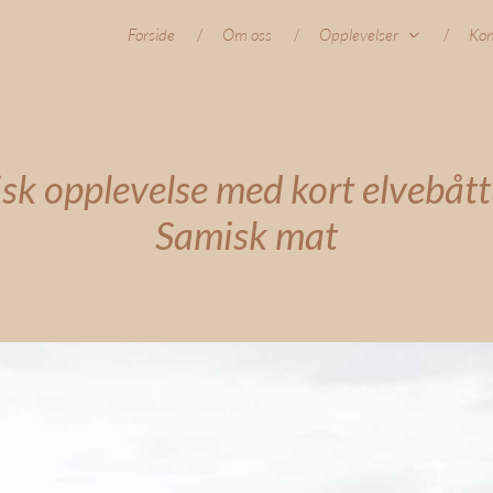
Forside
Om oss
Opplevelser
Kon
sk opplevelse med kort elvebått
Samisk mat