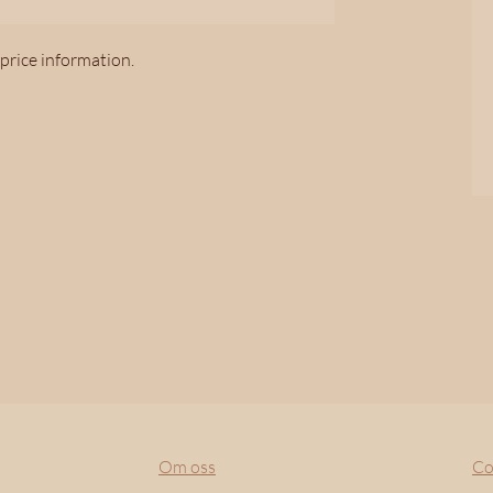
 price information.
Om oss
Co