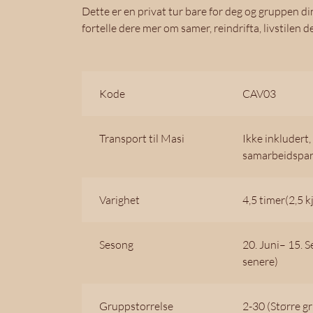
Dette er en privat tur bare for deg og gruppen di
fortelle dere mer om samer, reindrifta, livstilen 
Kode
CAV03
Transport til Masi
Ikke inkludert
samarbeidspar
Varighet
4,5 timer(2,5 kj
Sesong
20. Juni– 15. 
senere)
Gruppstorrelse
2-30 (Større gr